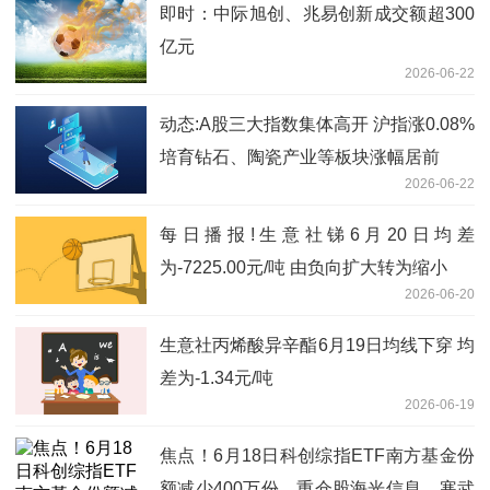
示性公告_报资讯
即时：中际旭创、兆易创新成交额超300
亿元
2026-06-22
动态:A股三大指数集体高开 沪指涨0.08%
培育钻石、陶瓷产业等板块涨幅居前
2026-06-22
每日播报!生意社锑6月20日均差
为-7225.00元/吨 由负向扩大转为缩小
2026-06-20
生意社丙烯酸异辛酯6月19日均线下穿 均
差为-1.34元/吨
2026-06-19
焦点！6月18日科创综指ETF南方基金份
额减少400万份，重仓股海光信息、寒武