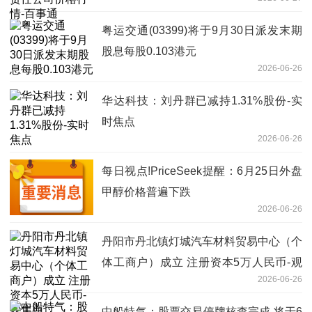
粤运交通(03399)将于9月30日派发末期
股息每股0.103港元
2026-06-26
华达科技：刘丹群已减持1.31%股份-实
时焦点
2026-06-26
每日视点!PriceSeek提醒：6月25日外盘
甲醇价格普遍下跌
2026-06-26
丹阳市丹北镇灯城汽车材料贸易中心（个
体工商户）成立 注册资本5万人民币-观
2026-06-26
焦点
中船特气：股票交易停牌核查完成 将于6