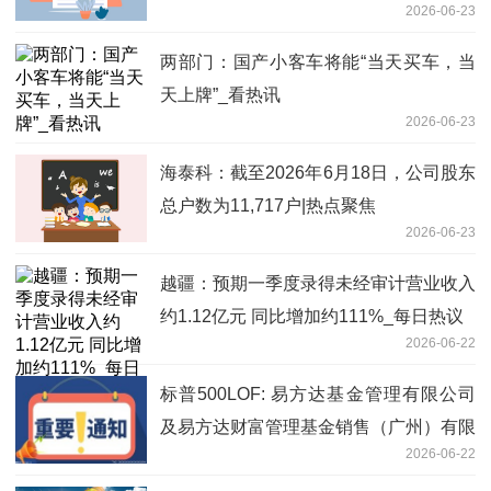
2026-06-23
两部门：国产小客车将能“当天买车，当
天上牌”_看热讯
2026-06-23
海泰科：截至2026年6月18日，公司股东
总户数为11,717户|热点聚焦
2026-06-23
越疆：预期一季度录得未经审计营业收入
约1.12亿元 同比增加约111%_每日热议
2026-06-22
标普500LOF: 易方达基金管理有限公司
及易方达财富管理基金销售（广州）有限
2026-06-22
公司关于零售直销业务迁移安排的联合提