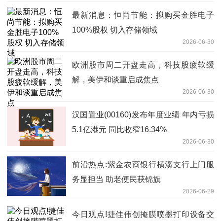
最新消息：恒尚节能：拟购买金胜电子
100%股权 切入存储领域
2026-06-30
欧洲股市周二开盘走高，科技股疲软缓
解，美伊和谈重启成焦点
2026-06-30
汉国置业(00160)发布年度业绩 年内亏损
5.1亿港元 同比收窄16.34%
2026-06-30
前沿热点:紫金农商银行横溪支行上门服
务显担当 助老便民获锦旗
2026-06-29
今日观点!捷佳伟创掩膜喷墨打印设备交