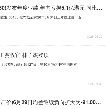
汉国置业(00160)发布年度业绩 年内亏损5.1亿港元 同比收窄16.34%
置业(00160)发布截至2026年3月31日止年度业绩，该
2026-06-30
王赛收官 林子杰登顶
（记者李乃妍）6月27日，第30届“马桥杯”中国围棋
2026-06-30
生意社甲醇(出厂价)6月29日均差继续负向扩大为-91.00元/吨_每日快报