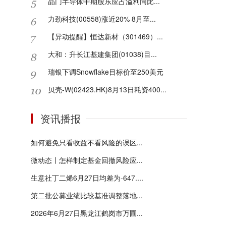
晶门半导体中期股东应占溢利同比...
力劲科技(00558)涨近20% 8月至...
【异动提醒】恒达新材（301469）...
大和：升长江基建集团(01038)目...
瑞银下调Snowflake目标价至250美元
贝壳-W(02423.HK)8月13日耗资400...
资讯播报
如何避免只看收益不看风险的误区...
微动态丨怎样制定基金回撤风险应...
生意社丁二烯6月27日均差为-647....
第二批公募业绩比较基准调整落地...
2026年6月27日黑龙江鹤岗市万圃...