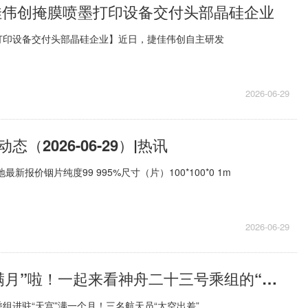
佳伟创掩膜喷墨打印设备交付头部晶硅企业
打印设备交付头部晶硅企业】近日，捷佳伟创自主研发
2026-06-29
（2026-06-29）|热讯
新报价铟片纯度99 995%尺寸（片）100*100*0 1m
2026-06-29
联播一瞬丨“满月”啦！一起来看神舟二十三号乘组的“天宫Vlog”
组进驻“天宫”满一个月！三名航天员“太空出差”