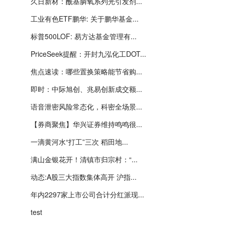
久日新材：酰基膦氧系列光引发剂...
工业有色ETF鹏华: 关于鹏华基金...
标普500LOF: 易方达基金管理有...
PriceSeek提醒：开封九泓化工DOT...
焦点速读：哪些置换策略能节省购...
即时：中际旭创、兆易创新成交额...
语音泄密风险常态化，科密全场景...
【券商聚焦】华兴证券维持鸣鸣很...
一滴黄河水“打工”三次 稻田地...
满山金银花开！清镇市归宗村：“...
动态:A股三大指数集体高开 沪指...
年内2297家上市公司合计分红派现...
test