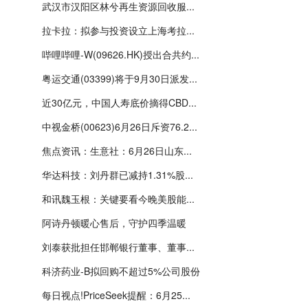
武汉市汉阳区林兮再生资源回收服...
拉卡拉：拟参与投资设立上海考拉...
哔哩哔哩-W(09626.HK)授出合共约...
粤运交通(03399)将于9月30日派发...
近30亿元，中国人寿底价摘得CBD...
中视金桥(00623)6月26日斥资76.2...
焦点资讯：生意社：6月26日山东...
华达科技：刘丹群已减持1.31%股...
和讯魏玉根：关键要看今晚美股能...
阿诗丹顿暖心售后，守护四季温暖
刘泰获批担任邯郸银行董事、董事...
科济药业-B拟回购不超过5%公司股份
每日视点!PriceSeek提醒：6月25...