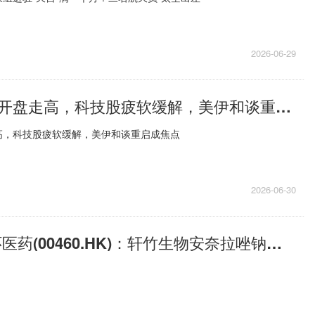
2026-06-29
欧洲股市周二开盘走高，科技股疲软缓解，美伊和谈重启成焦点
高，科技股疲软缓解，美伊和谈重启成焦点
2026-06-30
每日速递:四环医药(00460.HK)：轩竹生物安奈拉唑钠治疗反流性食管炎新适应症上市申请获国家药监局受理