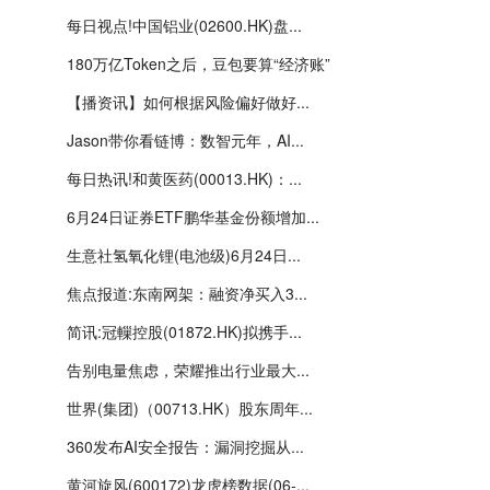
每日视点!中国铝业(02600.HK)盘...
180万亿Token之后，豆包要算“经济账”
【播资讯】如何根据风险偏好做好...
Jason带你看链博：数智元年，AI...
每日热讯!和黄医药(00013.HK)：...
6月24日证券ETF鹏华基金份额增加...
生意社氢氧化锂(电池级)6月24日...
焦点报道:东南网架：融资净买入3...
简讯:冠轈控股(01872.HK)拟携手...
告别电量焦虑，荣耀推出行业最大...
世界(集团)（00713.HK）股东周年...
360发布AI安全报告：漏洞挖掘从...
黄河旋风(600172)龙虎榜数据(06-...