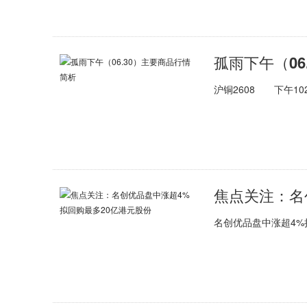
孤雨下午（06
沪铜2608 下午102
名创优品盘中涨超4%