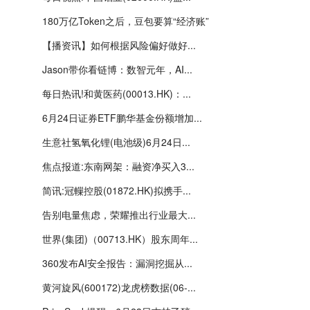
180万亿Token之后，豆包要算“经济账”
【播资讯】如何根据风险偏好做好...
Jason带你看链博：数智元年，AI...
每日热讯!和黄医药(00013.HK)：...
6月24日证券ETF鹏华基金份额增加...
生意社氢氧化锂(电池级)6月24日...
焦点报道:东南网架：融资净买入3...
简讯:冠轈控股(01872.HK)拟携手...
告别电量焦虑，荣耀推出行业最大...
世界(集团)（00713.HK）股东周年...
360发布AI安全报告：漏洞挖掘从...
黄河旋风(600172)龙虎榜数据(06-...