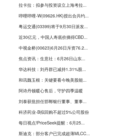
拉卡拉：拟参与投资设立上海考拉...
哔哩哔哩-W(09626.HK)授出合共约...
粤运交通(03399)将于9月30日派发...
近30亿元，中国人寿底价摘得CBD...
中视金桥(00623)6月26日斥资76.2...
焦点资讯：生意社：6月26日山东...
华达科技：刘丹群已减持1.31%股...
和讯魏玉根：关键要看今晚美股能...
阿诗丹顿暖心售后，守护四季温暖
刘泰获批担任邯郸银行董事、董事...
科济药业-B拟回购不超过5%公司股份
每日视点!PriceSeek提醒：6月25...
斯迪克：部分客户已完成超薄MLCC...