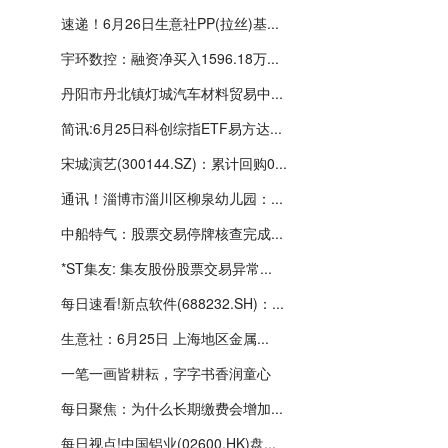
速递！6月26日生意社PP(拉丝)基...
宇环数控：融资净买入1596.18万...
丹阳市丹北镇灯城汽车材料贸易中...
简讯:6月25日科创综指ETF易方达...
宋城演艺(300144.SZ)：累计回购0...
通讯！淄博市淄川区柳泉幼儿园：...
中船特气：股票交易停牌核查完成...
*ST集友: 集友股份股票交易异常...
每日速看!新点软件(688232.SH)：...
生意社：6月25日 上海地区金属...
一笔一画皆耕耘，字字书香润童心
每日聚焦：为什么长期缴费会增加...
每日视点!中国铝业(02600.HK)盘...