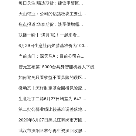
每日关注!瑞达期货：建议甲醇区...
天山铝业：公司的铝箔板块主要生...
焦点报道:华泰期货：淡季供增需...
联播一瞬丨“满月”啦！一起来看...
6月29日生意社丙烯腈基准价为100...
当前热门：深天马A：目前公司在...
智元宣布第15000台具身智能机器人下线
如何避免只看收益不看风险的误区...
微动态丨怎样制定基金回撤风险应...
生意社丁二烯6月27日均差为-647....
第二批公募业绩比较基准调整落地...
2026年6月27日黑龙江鹤岗市万圃...
武汉市汉阳区林兮再生资源回收服...