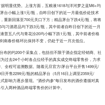
据明显优势。上涨方面，五粮液1618与洋河梦之蓝M6+均
天茅台小幅上涨1元/瓶，自昨日创下的近一月最低价处技术
，重新回落至700元关口下方；精品茅台下跌4元/瓶，将将
73与习酒君品均下跌3元/瓶，其中前者自昨日创下的近一月
粮液普五八代与青花汾20均小幅下跌1元/瓶，其中前者价格
水晶剑南春价格环比保持不变，仍处于近一月次低位。
分布的约200个采集点，包括但不限于酒企指定经销商、社
为过去24个小时各点位经手的真实成交终端零售价，力求
全程可追溯数据。随着元旦官方i茅台平台开售1499元/
日开售2299元/瓶的精品茅台（5月16日上调至2359元/
式影响力逐步显现。“酒价内参”每日发布的酒价遵循对真
格引入两种酒品终端零售价的计算中。