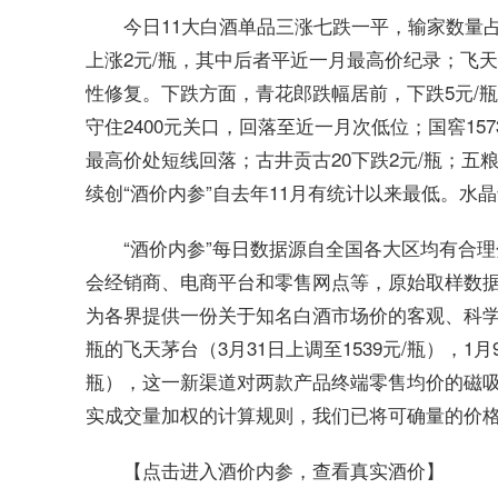
今日11大白酒单品三涨七跌一平，输家数量占
上涨2元/瓶，其中后者平近一月最高价纪录；飞
性修复。下跌方面，青花郎跌幅居前，下跌5元/瓶
守住2400元关口，回落至近一月次低位；国窖15
最高价处短线回落；古井贡古20下跌2元/瓶；五
续创“酒价内参”自去年11月有统计以来最低。
“酒价内参”每日数据源自全国各大区均有合理
会经销商、电商平台和零售网点等，原始取样数据
为各界提供一份关于知名白酒市场价的客观、科学、
瓶的飞天茅台（3月31日上调至1539元/瓶），1月9
瓶），这一新渠道对两款产品终端零售均价的磁吸
实成交量加权的计算规则，我们已将可确量的价
【点击进入酒价内参，查看真实酒价】