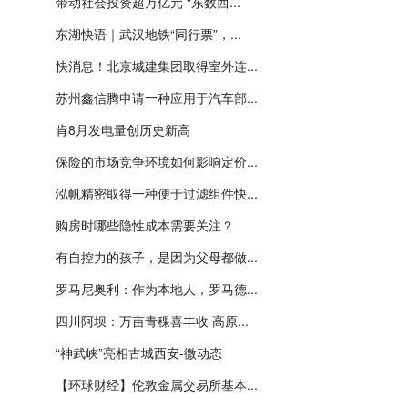
带动社会投资超万亿元 “东数西...
东湖快语｜武汉地铁“同行票”，...
快消息！北京城建集团取得室外连...
苏州鑫信腾申请一种应用于汽车部...
肯8月发电量创历史新高
保险的市场竞争环境如何影响定价...
泓帆精密取得一种便于过滤组件快...
购房时哪些隐性成本需要关注？
有自控力的孩子，是因为父母都做...
罗马尼奥利：作为本地人，罗马德...
四川阿坝：万亩青稞喜丰收 高原...
“神武峡”亮相古城西安-微动态
【环球财经】伦敦金属交易所基本...