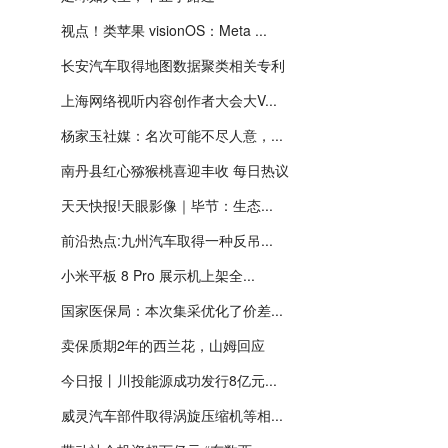
视点！类苹果 visionOS：Meta ...
长安汽车取得地图数据聚类相关专利
上海网络视听内容创作者大会大V...
杨家玉社媒：名次可能不尽人意，...
南丹县红心猕猴桃喜迎丰收 每日热议
天天快报!天眼影像｜毕节：生态...
前沿热点:九州汽车取得一种反吊...
小米平板 8 Pro 展示机上架全...
国家医保局：本次集采优化了价差...
卖保质期2年的西兰花，山姆回应
今日报丨川投能源成功发行8亿元...
威灵汽车部件取得涡旋压缩机等相...