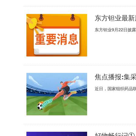
东方钽业最新
东方钽业9月22日披露
近日，国家组织药品
好物畅行记①