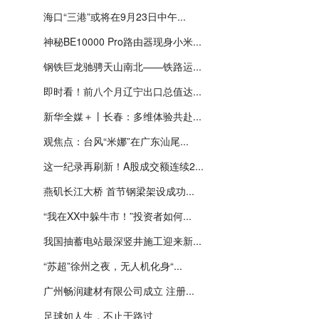
海口“三港”或将在9月23日中午...
神秘BE10000 Pro路由器现身小米...
钢铁巨龙驰骋天山南北——铁路运...
即时看！前八个月辽宁出口总值达...
新华全媒＋丨长春：多维体验共赴...
观焦点：台风“米娜”在广东汕尾...
这一纪录再刷新！A股成交额连续2...
燕矶长江大桥 首节钢梁架设成功...
“我在XX中躲牛市！”投资者如何...
我国抽蓄电站最深竖井施工迎来新...
“苏超”徐州之夜，无人机化身“...
广州畅润建材有限公司成立 注册...
足球如人生，不止于路过