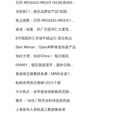
贝壳-W(02423.HK)9月19日耗资450...
当前热门：南京品牌农产品“组团...
焦点观察：贝壳-W(02423.HK)9月1...
速读：哈曼：药厂仍是拜仁主要竞...
8月我国外汇市场平稳运行 前沿热点
Sam Altman：OpenAI即将发布新产品
你好大理，你好China！ 每日视讯
000851，锁定面值退市，股价仅剩...
香港珠宝展重磅来袭！MiNG名皇7...
机构本周首次青睐123只个股
今日热文：金帝股份拟收购优尼精...
重庆：“光伏+”照亮乡村绿色富民路
上海发布人形机器人数据集标准