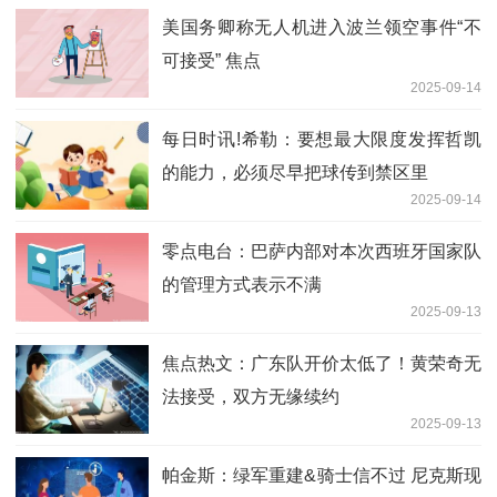
美国务卿称无人机进入波兰领空事件“不
可接受” 焦点
2025-09-14
每日时讯!希勒：要想最大限度发挥哲凯
的能力，必须尽早把球传到禁区里
2025-09-14
零点电台：巴萨内部对本次西班牙国家队
的管理方式表示不满
2025-09-13
焦点热文：广东队开价太低了！黄荣奇无
法接受，双方无缘续约
2025-09-13
帕金斯：绿军重建&骑士信不过 尼克斯现