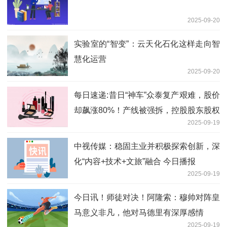
2025-09-20
实验室的“智变”：云天化石化这样走向智
慧化运营
2025-09-20
每日速递:昔日“神车”众泰复产艰难，股价
却飙涨80%！产线被强拆，控股股东股权
2025-09-19
被拍卖，官司还输了，被判赔2950万元
中视传媒：稳固主业并积极探索创新，深
化“内容+技术+文旅”融合 今日播报
2025-09-19
今日讯！师徒对决！阿隆索：穆帅对阵皇
马意义非凡，他对马德里有深厚感情
2025-09-19