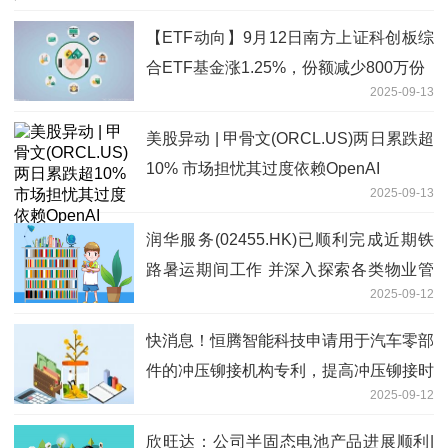
【ETF动向】9月12日南方上证科创板综
合ETF基金涨1.25%，份额减少800万份
2025-09-13
美股异动 | 甲骨文(ORCL.US)两日累跌超
10% 市场担忧其过度依赖OpenAI
2025-09-13
润华服务(02455.HK)已顺利完成近期铁
路暑运期间工作 并深入探索各类物业管
2025-09-12
理服务项目
快消息！恒腾智能科技申请用于汽车零部
件的冲压铆接机构专利，提高冲压铆接时
2025-09-12
的铆接精度
欣旺达：公司半固态电池产品进展顺利|