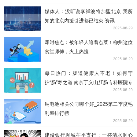
媒体人：没听说李祥波将加盟北京 我所
知的北京内援引进都已结束-资讯
2025-08-29
即时焦点：被年轻人追着点菜！柳州这位
食堂师傅，火上热搜
2025-08-29
每日热门：肠道健康人不老！如何守
护“肠”寿之道 南京丁义山肛肠专科医院专
2025-08-29
家来支招！
钠电池相关公司哪个好_2025第二季度毛
利率排行榜
2025-08-29
建设银行聊城茌平支行：一杯清水润心