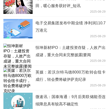
田，暖心服务获好评_短讯
2025-08-29
电子交易集团发布中期业绩 净利润110.7
万港元
2025-08-29
恒坤新材IPO：土建投资存疑，人效产出
成谜，重大合同未完整披露|要闻
2025-08-29
英媒：若沃尔特马德8000万欧转会纽卡
成行，转会费将破伊萨克纪录
2025-08-29
微速讯：国泰海通：9月后美联储能否连
续降息具有较高不确定性