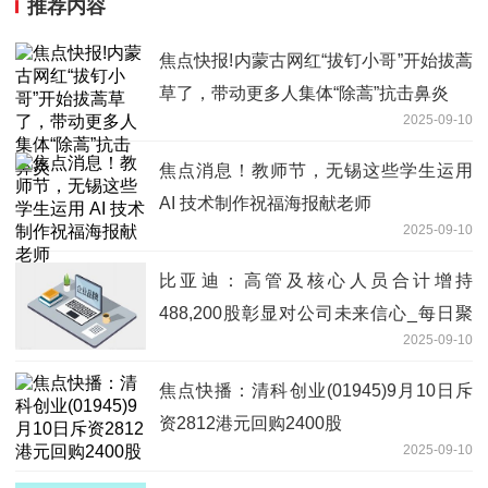
推荐内容
焦点快报!内蒙古网红“拔钉小哥”开始拔蒿
草了，带动更多人集体“除蒿”抗击鼻炎
2025-09-10
焦点消息！教师节，无锡这些学生运用
AI 技术制作祝福海报献老师
2025-09-10
比亚迪：高管及核心人员合计增持
488,200股彰显对公司未来信心_每日聚
2025-09-10
焦
焦点快播：清科创业(01945)9月10日斥
资2812港元回购2400股
2025-09-10