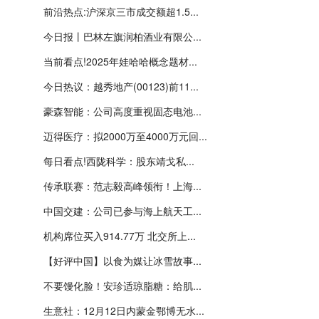
前沿热点:沪深京三市成交额超1.5...
今日报丨巴林左旗润柏酒业有限公...
当前看点!2025年娃哈哈概念题材...
今日热议：越秀地产(00123)前11...
豪森智能：公司高度重视固态电池...
迈得医疗：拟2000万至4000万元回...
每日看点!西陇科学：股东靖戈私...
传承联赛：范志毅高峰领衔！上海...
中国交建：公司已参与海上航天工...
机构席位买入914.77万 北交所上...
【好评中国】以食为媒让冰雪故事...
不要馒化脸！安珍适琼脂糖：给肌...
生意社：12月12日内蒙金鄂博无水...