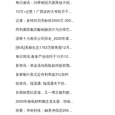
每日速讯：问界销冠天团再放大招...
10万+点赞！广西农村大爷耗尽千...
记者：多特对贝壳标价2500万-300...
昂利康双氯芬酸钠肠溶片与沙库巴...
沥青十大相关公司排名_2025年第...
[快讯]美丽生态1763万限售股12月...
每日简讯:春泉产业信托于12月12...
新资讯：资金流动风险如何提前预...
多家银行美元定存利率超3%|实时
快资讯：瑞茂通: 瑞茂通关于控...
长期抹黑比亚迪，又一博主被判赔...
2025年核电材料概念龙头股，快收...
快看：华依科技：融资净偿还259....