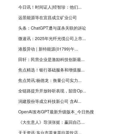
今日讯！时间证人|经智珍：他们...
远景能源等在宜昌成立矿业公司
头条：ChatGPT遭与谋杀关联的诉讼
微速讯：2025年光纤光缆公司上市...
港股异动 | 新特能源(01799)午...
田轩：民营企业是激励科技创新最...
焦点精选！银行基础服务和增值服...
焦点简讯:杨德龙：衡量公司实力...
全链路提升开放聆听表现，韶音Op...
润建股份等成立科技新公司 含AI...
OpenAI发布GPT最新升级版本_今日热搜
《大生意人》导演张挺：赢回自己...
天天资讯:东台市茶来茶往茶饮店...