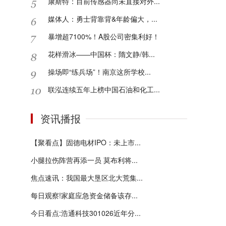
康斯特：目前传感器尚未直接对外...
媒体人：勇士背靠背&年龄偏大，...
暴增超7100%！A股公司密集利好！
花样滑冰——中国杯：隋文静/韩...
操场即“练兵场”！南京这所学校...
联泓连续五年上榜中国石油和化工...
资讯播报
【聚看点】固德电材IPO：未上市...
小腿拉伤阵营再添一员 莫布利将...
焦点速讯：我国最大垦区北大荒集...
每日观察!家庭应急资金储备该存...
今日看点:浩通科技301026近年分...