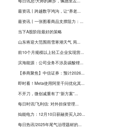
每日讯息!大师的舞步，佩德里左...
最资讯丨跨越数字鸿沟，让“养老...
最资讯丨一张图看商品支撑阻力：...
当下A股阶段最好的策略
山东将迎大范围雨雪寒潮天气 局...
前10个月规模以上轻工企业实现营...
滨海能源：公司业务不涉及碳酸锂...
【券商聚焦】中信证券：预计2026...
即时看！Meta使用阿里千问优化其...
不开刀，微创减重有了“新方案”...
每日时讯!飞利信: 对外担保管理...
灿能电力：12月10日获融资买入20...
每日热讯!2025年尾气治理题材的...