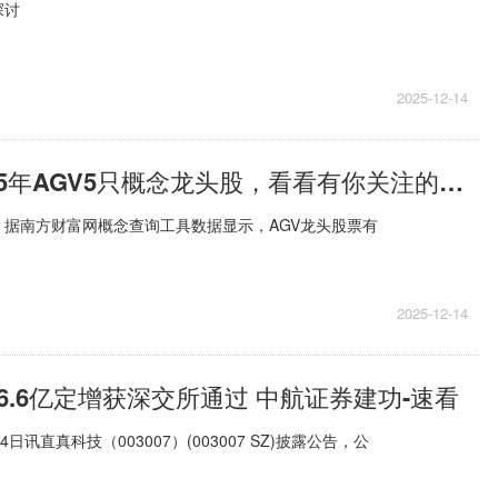
探讨
2025-12-14
焦点快报!2025年AGV5只概念龙头股，看看有你关注的吗？（12/12）
？据南方财富网概念查询工具数据显示，AGV龙头股票有
2025-12-14
6.6亿定增获深交所通过 中航证券建功-速看
日讯直真科技（003007）(003007 SZ)披露公告，公