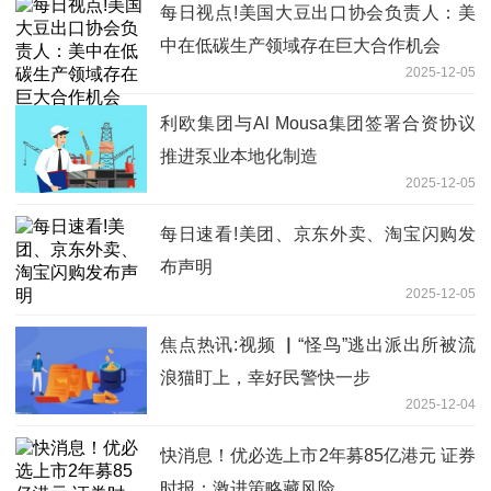
每日视点!美国大豆出口协会负责人：美
中在低碳生产领域存在巨大合作机会
2025-12-05
利欧集团与Al Mousa集团签署合资协议
推进泵业本地化制造
2025-12-05
每日速看!美团、京东外卖、淘宝闪购发
布声明
2025-12-05
焦点热讯:视频 ▏“怪鸟”逃出派出所被流
浪猫盯上，幸好民警快一步
2025-12-04
快消息！优必选上市2年募85亿港元 证券
时报：激进策略藏风险