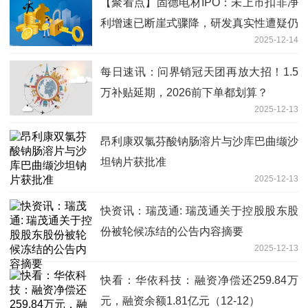
【聚看点】固德电材IPO：未上市扣非净
利增速已断崖式骤降，研发真实性遭疑仍
2025-12-14
需验证！上会前俩月副总闪辞，递表前7
个月管理人员突击获过半激励股
每日速讯：问界销冠天团再放大招！1.5
万补贴延期，2026前下单都划算？
2025-12-13
昂利康双氯芬酸钠肠溶片与沙库巴曲缬沙
坦钠片获批准
2025-12-13
快资讯：瑞茂通: 瑞茂通关于控股股东股
份被轮候冻结的公告内容摘要
2025-12-13
快看：华依科技：融资净偿还259.84万
元，融资余额1.81亿元（12-12）