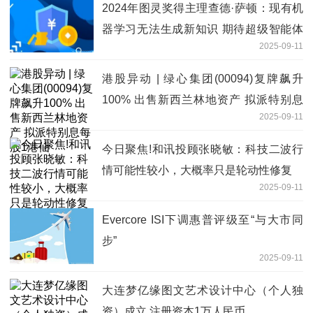
2024年图灵奖得主理查德·萨顿：现有机
器学习无法生成新知识 期待超级智能体
2025-09-11
出现|今日观点
港股异动 | 绿心集团(00094)复牌飙升
100% 出售新西兰林地资产 拟派特别息
2025-09-11
每股1港仙
今日聚焦!和讯投顾张晓敏：科技二波行
情可能性较小，大概率只是轮动性修复
2025-09-11
Evercore ISI下调惠普评级至“与大市同
步”
2025-09-11
大连梦亿缘图文艺术设计中心（个人独
资）成立 注册资本1万人民币