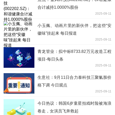
合计减持1.0000%股份
2025-09-11
小玉佩、动画片里的新伙伴，把这些“安
徽味”挂起来 每日报道
2025-09-11
青龙管业：拟中标8733.82万元改造工程
项目-每日头条
2025-09-11
生意社：9月11日合力泰科技三聚氰胺价
格下调 今日观点
2025-09-11
今日热议：韩国6岁童星拍戏时险被海浪
卷走，女演员飞奔救起