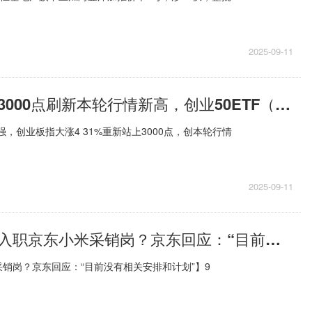
2025-09-11
创业板指站上3000点刷新本轮行情新高，创业50ETF（159682）半日大涨4.64%，权重股“易中天”均涨超10%
强，创业板指大涨4 31%重新站上3000点，创本轮行情
2025-09-11
【热闻】王腾入职京东小米采销岗？京东回应：“目前没有相关安排和计划”
销岗？京东回应：“目前没有相关安排和计划”】9