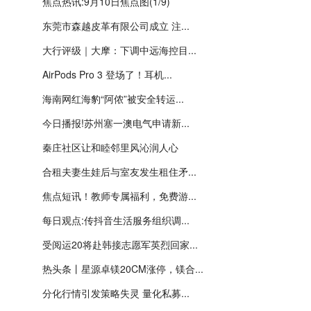
焦点热讯:9月10日焦点图(1/9)
东莞市森越皮革有限公司成立 注...
大行评级｜大摩：下调中远海控目...
AirPods Pro 3 登场了！耳机...
海南网红海豹“阿侬”被安全转运...
今日播报!苏州塞一澳电气申请新...
秦庄社区让和睦邻里风沁润人心
合租夫妻生娃后与室友发生租住矛...
焦点短讯！教师专属福利，免费游...
每日观点:传抖音生活服务组织调...
受阅运20将赴韩接志愿军英烈回家...
热头条丨星源卓镁20CM涨停，镁合...
分化行情引发策略失灵 量化私募...