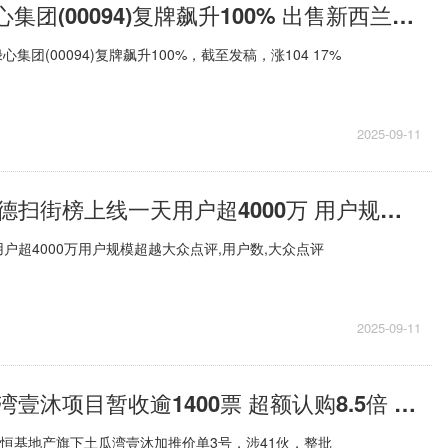
港股异动 | 绿心集团(00094)复牌飙升100% 出售新西兰林地资产 拟派特别息每股1港仙
集团(00094)复牌飙升100%，截至发稿，涨104 17%
2025-09-11
每日速讯：高德扫街榜上线一天用户超4000万 用户规模超越大众点评
户超4000万用户规模超越大众点评,用户数,大众点评
2025-09-11
恒基地产土瓜湾壹沐项目暂收逾1400票 超额认购8.5倍 今日热议
，恒基地产旗下土瓜湾壹沐加推价单3号，涉41伙，整批