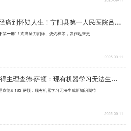
速读：三叉神经痛到怀疑人生！宁阳县第一人民医院吕文明医生巧用小球囊轻松解除
下第一痛”！疼痛呈刀割样、烧灼样等，发作起来更
2025-09-11
2024年图灵奖得主理查德·萨顿：现有机器学习无法生成新知识 期待超级智能体出现|今日观点
理查德& 183;萨顿：现有机器学习无法生成新知识期待
2025-09-11