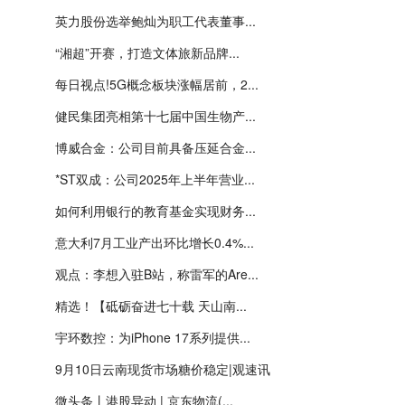
英力股份选举鲍灿为职工代表董事...
“湘超”开赛，打造文体旅新品牌...
每日视点!5G概念板块涨幅居前，2...
健民集团亮相第十七届中国生物产...
博威合金：公司目前具备压延合金...
*ST双成：公司2025年上半年营业...
如何利用银行的教育基金实现财务...
意大利7月工业产出环比增长0.4%...
观点：李想入驻B站，称雷军的Are...
精选！【砥砺奋进七十载 天山南...
宇环数控：为iPhone 17系列提供...
9月10日云南现货市场糖价稳定|观速讯
微头条丨港股异动 | 京东物流(...