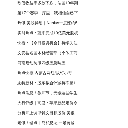
欧债收益率多数下跌，法国10年期...
第17个赛季！库里：我相信自己下...
热讯:美股异动｜Nebius一度涨约5...
实时焦点：蔚来完成10亿美元股权...
快看：【今日投资机会】持续关注...
文安县名国木材经营部（个体工商...
河南启动防汛四级应急响应
焦点快报!内蒙古网红“拔钉小哥...
志特新材：股东拟合计减持不超1....
焦点消息！教师节，无锡这些学生...
大行评级｜高盛：苹果新品定价令...
分析师上调甲骨文目标股价 美银...
短讯！锚点︱鸟和恐龙 一场跨越...