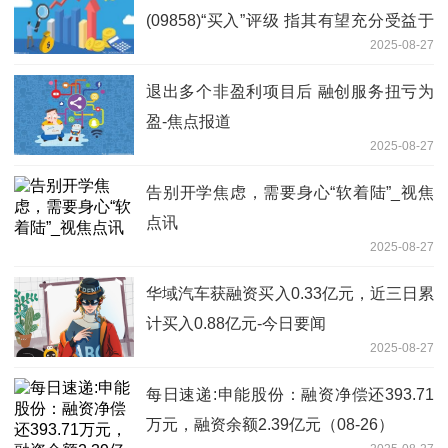
(09858)“买入”评级 指其有望充分受益于
2025-08-27
未来原奶价格上涨|前沿热点
退出多个非盈利项目后 融创服务扭亏为
盈-焦点报道
2025-08-27
告别开学焦虑，需要身心“软着陆”_视焦
点讯
2025-08-27
华域汽车获融资买入0.33亿元，近三日累
计买入0.88亿元-今日要闻
2025-08-27
每日速递:申能股份：融资净偿还393.71
万元，融资余额2.39亿元（08-26）