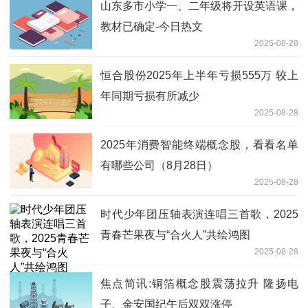
山东多市小学一、二年级将开设英语课，
教材已确定-今日热文
2025-08-28
恒合股份2025年上半年亏损555万 较上
年同期亏损有所减少
2025-08-28
2025年消费智能终端概念股，看看名单
有哪些公司（8月28日）
2025-08-28
时代少年团压轴表演连唱三首歌，2025
青春芒果夜与“合火人”共绘鸿图
2025-08-28
焦点简讯:铜箔概念股震荡拉升 隆扬电
子、金安国纪午后双双涨停