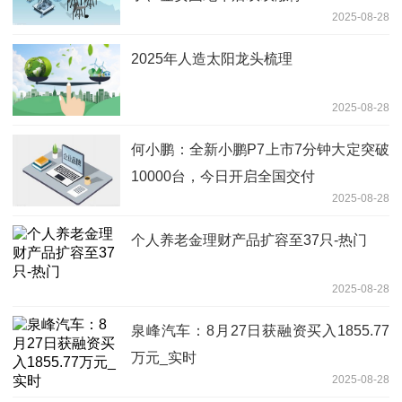
2025-08-28
2025年人造太阳龙头梳理
2025-08-28
何小鹏：全新小鹏P7上市7分钟大定突破
10000台，今日开启全国交付
2025-08-28
个人养老金理财产品扩容至37只-热门
2025-08-28
泉峰汽车：8月27日获融资买入1855.77
万元_实时
2025-08-28