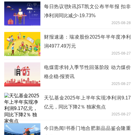
每日热议![快讯]ST凯文公布半年报 扣非
净利润同比减少-19.73%
2025-08-28
财报速递：瑞凌股份2025年半年度净利
润4977.49万元
2025-08-27
电煤需求转入季节性回落阶段 动力煤价
格企稳-报资讯
2025-08-27
天弘基金2025年上半年实现净利润9.17
亿元，同比下降2％ 独家焦点
2025-08-27
今日热闻!书香门地合肥新品品鉴会隆重