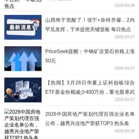
2026-03-28
山西终于觉醒了！张宁+奈特齐爆，2内
罕见发挥，于米提抢关键篮板 每日焦点
2026-03-27
PriceSeek提醒：中钢矿业萤石价格上涨
50元
2026-03-27
【热闻】3月26日华夏上证科创板综合
ETF基金份额减少400万份，重仓股寒武
2026-03-27
纪、海光信息、中芯国际
2026中国房地产策划代理百强企业名单
公布，越秀兴业地产荣获TOP3 热头条
2026-03-26