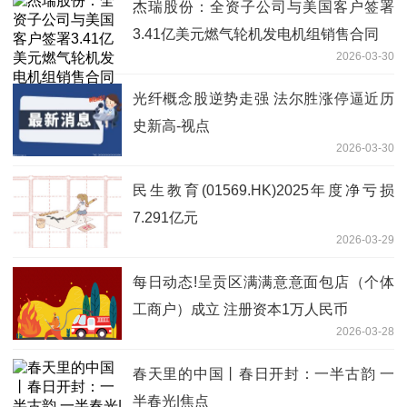
杰瑞股份：全资子公司与美国客户签署
3.41亿美元燃气轮机发电机组销售合同
2026-03-30
光纤概念股逆势走强 法尔胜涨停逼近历
史新高-视点
2026-03-30
民生教育(01569.HK)2025年度净亏损
7.291亿元
2026-03-29
每日动态!呈贡区满满意意面包店（个体
工商户）成立 注册资本1万人民币
2026-03-28
春天里的中国丨春日开封：一半古韵 一
半春光|焦点