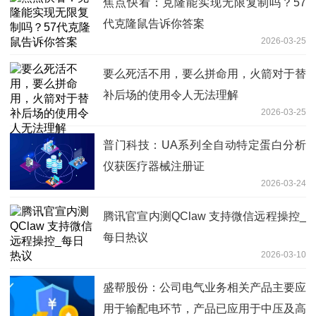
焦点快看：克隆能实现无限复制吗？57
代克隆鼠告诉你答案
2026-03-25
要么死活不用，要么拼命用，火箭对于替
补后场的使用令人无法理解
2026-03-25
普门科技：UA系列全自动特定蛋白分析
仪获医疗器械注册证
2026-03-24
腾讯官宣内测QClaw 支持微信远程操控_
每日热议
2026-03-10
盛帮股份：公司电气业务相关产品主要应
用于输配电环节，产品已应用于中压及高