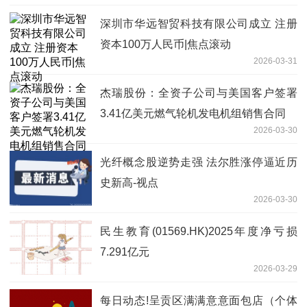
深圳市华远智贸科技有限公司成立 注册
资本100万人民币|焦点滚动
2026-03-31
杰瑞股份：全资子公司与美国客户签署
3.41亿美元燃气轮机发电机组销售合同
2026-03-30
光纤概念股逆势走强 法尔胜涨停逼近历
史新高-视点
2026-03-30
民生教育(01569.HK)2025年度净亏损
7.291亿元
2026-03-29
每日动态!呈贡区满满意意面包店（个体