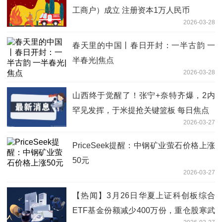
工商户）成立 注册资本1万人民币
2026-03-28
春天里的中国丨春日开封：一半古韵 一
半春光|焦点
2026-03-28
山西终于觉醒了！张宁+奈特齐爆，2内
罕见发挥，于米提抢关键篮板 每日焦点
2026-03-27
PriceSeek提醒：中钢矿业萤石价格上涨
50元
2026-03-27
【热闻】3月26日华夏上证科创板综合
ETF基金份额减少400万份，重仓股寒武