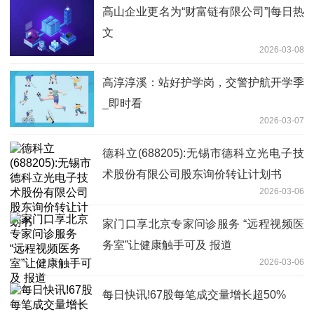
高山企业更名为“财富链有限公司”|每日热
文
2026-03-08
高淳淳溪：站好护学岗，交警护航开学季
_即时看
2026-03-07
德科立(688205):无锡市德科立光电子技
术股份有限公司股东询价转让计划书
2026-03-06
家门口享北京专家问诊服务 “远程视频医
务室”让健康触手可及 报道
2026-03-06
每日快讯!67股每笔成交量增长超50%