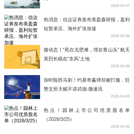
2026-04-07
热消息：信达证券发布美盈森研报，盈利
短暂承压、海外扩张加速
2026-04-06
微动态丨“死在戈壁滩，埋在青山头” 航天
英烈长眠在“东风”土地
2026-04-06
加时险胜马刺！约基奇赢球却被打服，狂
赞文班天赋不讲武德-微速讯
2026-04-05
热点！园林上市公司优质股名单
（2026/3/25）
2026-04-03