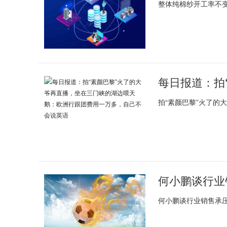
整体纯棉纱开工率不
拍“素颜巴黎”火了的
何小鹏谈行业
何小鹏谈行业销售承