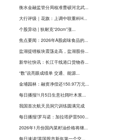
衡水金融监管分局核准曹硕河北武...
大行评级｜花旗：上调中联重科H...
个股异动 | 狄耐克“20cm”涨...
焦点要闻：2026年A股卤味食品的...
盐湖提锂板块震荡走高，盐湖股份...
新华社快讯：长江干线港口货物吞...
“数”说亮眼成绩单 交通、能源...
金埔园林：融资净偿还150.97万元...
每日播报!1月5日生意社阔叶木浆...
我国首次航天员洞穴训练圆满完成
每日播报!罗马诺：加拉塔萨雷500...
2026年1月份国内菜籽油价格将继...
每日速读!英国股市新年第一个交...