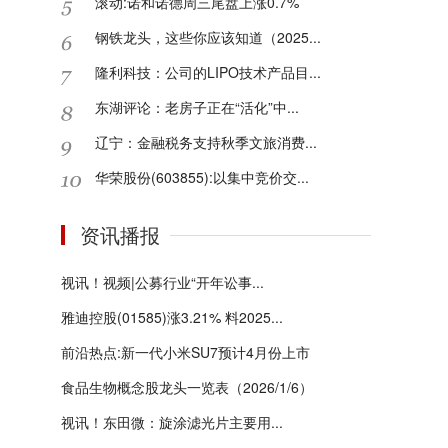
滚动:诺和诺德周三尾盘上涨0.7%
钢铁龙头，这些你应该知道（2025...
隆利科技：公司的LIPO技术产品目...
东湖评论：老房子正在“活化”中...
辽宁：金融税务支持秋季文旅消费...
华荣股份(603855):以集中竞价交...
资讯播报
视讯！视频|公募行业“开年讼事...
雅迪控股(01585)涨3.21% 料2025...
前沿热点:新一代小米SU7预计4月份上市
食品生物概念股龙头一览表（2026/1/6）
视讯！东田微：旋涂滤光片主要用...