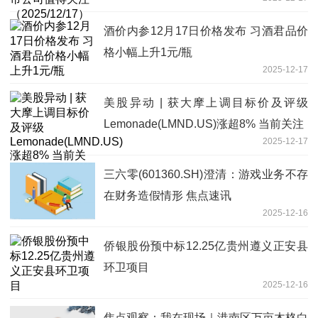
酒价内参12月17日价格发布 习酒君品价
格小幅上升1元/瓶
2025-12-17
美股异动 | 获大摩上调目标价及评级
Lemonade(LMND.US)涨超8% 当前关注
2025-12-17
三六零(601360.SH)澄清：游戏业务不存
在财务造假情形 焦点速讯
2025-12-16
侨银股份预中标12.25亿贵州遵义正安县
环卫项目
2025-12-16
焦点观察：我在现场｜港南区万亩木格白