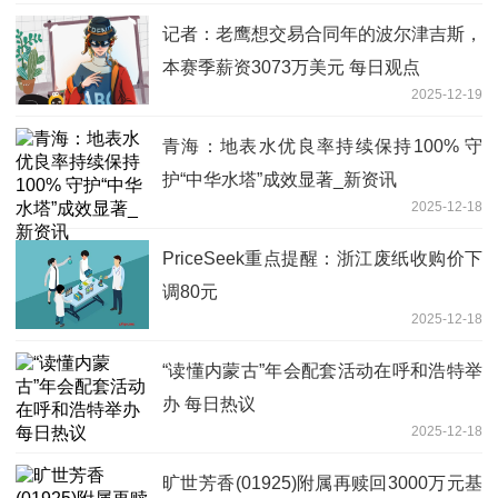
记者：老鹰想交易合同年的波尔津吉斯，
本赛季薪资3073万美元 每日观点
2025-12-19
青海：地表水优良率持续保持100% 守
护“中华水塔”成效显著_新资讯
2025-12-18
PriceSeek重点提醒：浙江废纸收购价下
调80元
2025-12-18
“读懂内蒙古”年会配套活动在呼和浩特举
办 每日热议
2025-12-18
旷世芳香(01925)附属再赎回3000万元基