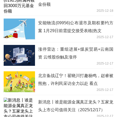
金份额
2025-12-18
安能物流(09956)公布退市及期权要约方
案 1月29日前需提交接受表格|热文
2025-12-17
涨停雷达：重组进展+煤炭贸易+云南国
资 云维股份触及涨停
2025-12-17
北京备战辽宁！翟晓川打趣杨鸣，赵睿被
熊抱，许利民采访全力以赴 看点
2025-12-17
新消息丨谁是能源金属真正龙头？五家龙
头上市公司值得关注（2025/12/17）
2025-12-17