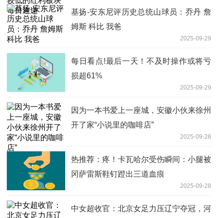
基扬-安东尼评历史总统山球员：乔丹 詹
姆斯 科比 我爸
2025-09-29
每日看点!最后一天！不及时操作或将亏
损超61%
2025-09-29
因为一本书爱上一座城，安徽小伙来徐州
开了家“小说里的咖啡店”
2025-09-28
热推荐：疼！卡瓦哈尔受伤瞬间：小腿被
冈萨雷斯鞋钉蹬出三道血痕
2025-09-28
中女超收官：北京女足力压辽宁夺冠，河