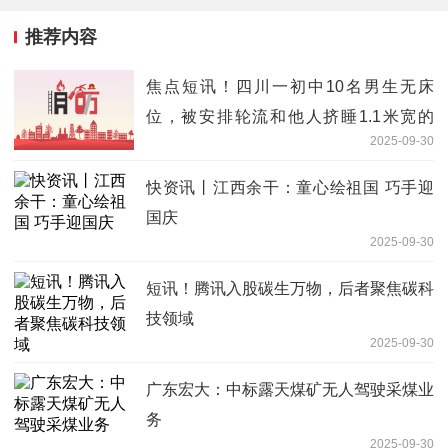
推荐内容
焦点短讯！四川一初中10名男生无床
位，被安排轮流和他人挤睡1.1米宽的
2025-09-30
床，校方：已连夜增设床位
快资讯丨江西余干：童心绘祖国 巧手迎
国庆
2025-09-30
短讯！腾讯入股碳生万物，后者聚焦碳科
技领域
2025-09-30
广东宏大：中标露天煤矿无人驾驶采煤业
务
2025-09-30