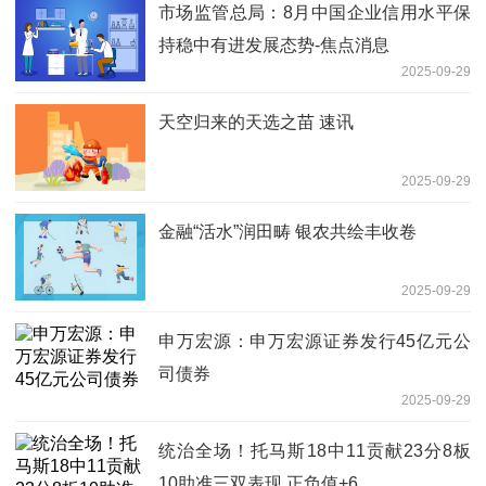
市场监管总局：8月中国企业信用水平保
持稳中有进发展态势-焦点消息
2025-09-29
天空归来的天选之苗 速讯
2025-09-29
金融“活水”润田畴 银农共绘丰收卷
2025-09-29
申万宏源：申万宏源证券发行45亿元公
司债券
2025-09-29
统治全场！托马斯18中11贡献23分8板
10助准三双表现 正负值+6