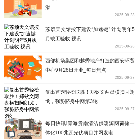
滑
2025-09-28
苏颂天文馆按下建设“加速键” 计划明年5
月竣工验收 视讯
2025-09-28
西部机场集团和越秀地产打造的西安环贸
中心9月28日开业_每日焦点
2025-09-27
复出首秀轻松取胜！郑钦文两盘横扫阿朗
戈，强势跻身中网第3轮
2025-09-27
每日快讯!青海贵南清洁供暖源网荷储一
体化100兆瓦光伏项目并网发电