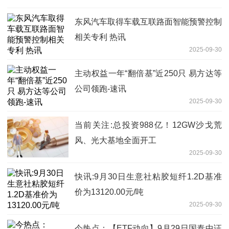
东风汽车取得车载互联路面智能预警控制
相关专利 热讯
2025-09-30
主动权益一年“翻倍基”近250只 易方达等
公司领跑-速讯
2025-09-30
当前关注:总投资988亿！12GW沙戈荒
风、光大基地全面开工
2025-09-30
快讯:9月30日生意社粘胶短纤1.2D基准
价为13120.00元/吨
2025-09-30
今热点：【ETF动向】9月29日国泰中证