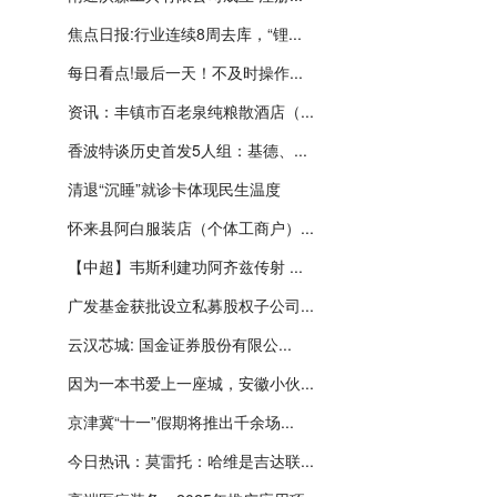
焦点日报:行业连续8周去库，“锂...
每日看点!最后一天！不及时操作...
资讯：丰镇市百老泉纯粮散酒店（...
香波特谈历史首发5人组：基德、...
清退“沉睡”就诊卡体现民生温度
怀来县阿白服装店（个体工商户）...
【中超】韦斯利建功阿齐兹传射 ...
广发基金获批设立私募股权子公司...
云汉芯城: 国金证券股份有限公...
因为一本书爱上一座城，安徽小伙...
京津冀“十一”假期将推出千余场...
今日热讯：莫雷托：哈维是吉达联...