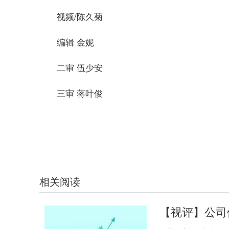
视频/陈久菊
编辑 金妮
二审 伍少安
三审 蒋叶俊
标签：
消费导报网
24小时资讯
相关阅读
【视评】公司