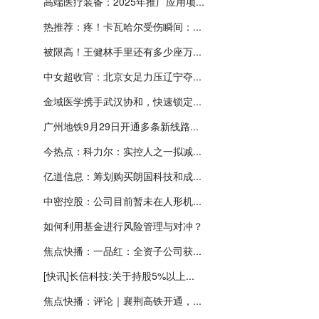
高端医疗装备：2025年推广应用项...
热推荐：疼！卡瓦哈尔受伤瞬间：...
被限高！王健林手里还有多少座万...
中女超收官：北京女足力压辽宁夺...
金域医学携手武汉协和，快速锁定...
广州地铁9月29日开通多条新线路...
今热点：科力尔：实控人之一拟减...
亿道信息：筹划购买朗国科技和成...
中密控股：公司目前暂未在人形机...
如何利用基金进行风险管理与对冲？
焦点快播：一品红：全资子公司获...
[快讯]长信科技:关于持股5%以上...
焦点快播：评论｜襄荆高铁开通，...