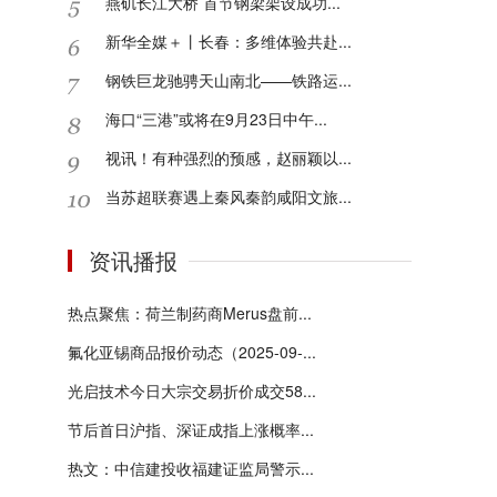
燕矶长江大桥 首节钢梁架设成功...
新华全媒＋丨长春：多维体验共赴...
钢铁巨龙驰骋天山南北——铁路运...
海口“三港”或将在9月23日中午...
视讯！有种强烈的预感，赵丽颖以...
当苏超联赛遇上秦风秦韵咸阳文旅...
资讯播报
热点聚焦：荷兰制药商Merus盘前...
氟化亚锡商品报价动态（2025-09-...
光启技术今日大宗交易折价成交58...
节后首日沪指、深证成指上涨概率...
热文：中信建投收福建证监局警示...