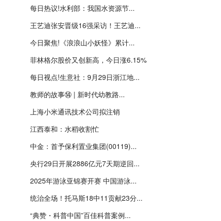
每日热议!水利部：我国水资源节...
王艺迪张安晋级16强采访！王艺迪...
今日聚焦!《浪浪山小妖怪》累计...
菲林格尔股价又创新高，今日涨6.15%
每日视点!生意社：9月29日浙江地...
教师的故事⑭ | 新时代幼教路...
上海小米通讯技术公司拟注销
江西泰和：水稻收割忙
中金：首予保利置业集团(00119)...
央行29日开展2886亿元7天期逆回...
2025年游泳亚锦赛开赛 中国游泳...
统治全场！托马斯18中11贡献23分...
“典赞・科普中国”百佳科普案例...