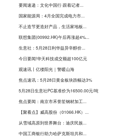
要闻速递：文化中国行·跟着记者...
国家能源局：4月全国完成电力市...
不止造节更造好产品，生活家地板...
联想集团(00992.HK)午后再涨超4%...
生意社：5月28日利华益异辛醇价...
今日要闻!华天科技成交额超100亿元
观速讯丨亿缕阳光｜警暖山海
焦点速讯：5月28日黄金板块跌幅达3%
5月28日生意社PC基准价为16500.00元/吨
焦点要闻：南京市禾誉笙钢材加工...
【聚看点】威高股份（01066.HK）...
从雪域高原到世界舞台：迪庆民族...
中国工商银行助力哈萨克斯坦共和...