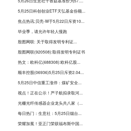
5月26日生意社干香菇基准价为57....
5月25日科创创业ETF天弘基金份额...
焦点热讯:贝壳-W于5月22日斥资10...
毕业季，请允许年轻人慢跑
殷图网联: 关于取得发明专利证...
殷图网联(920508):取得发明专利证书
热文：欧科亿(688308):欧科亿股...
顺丰控股(06936)5月25日斥资2.04...
5月25日中信重工涨停：煤矿安全...
视点！正在公示！严子航拟录取河...
光栅光纤传感器企业龙头共八家（...
每日热门：生意社：5月25日烟台...
荣耀加冕！亚正门荣获福布斯中国...