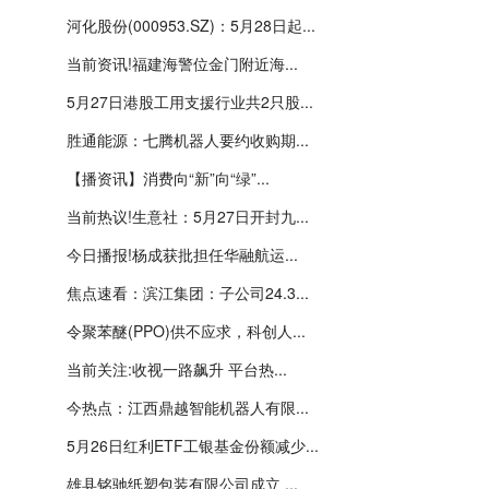
河化股份(000953.SZ)：5月28日起...
当前资讯!福建海警位金门附近海...
5月27日港股工用支援行业共2只股...
胜通能源：七腾机器人要约收购期...
【播资讯】消费向“新”向“绿”...
当前热议!生意社：5月27日开封九...
今日播报!杨成获批担任华融航运...
焦点速看：滨江集团：子公司24.3...
令聚苯醚(PPO)供不应求，科创人...
当前关注:收视一路飙升 平台热...
今热点：江西鼎越智能机器人有限...
5月26日红利ETF工银基金份额减少...
雄县铭驰纸塑包装有限公司成立 ...