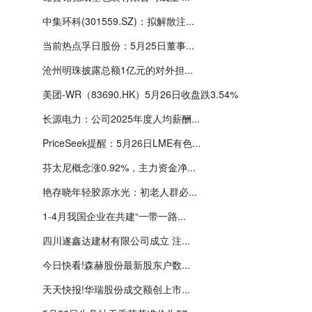
中集环科(301559.SZ)：拟解散注...
当前热点孚日股份：5月25日董事...
沧州明珠披露总额1亿元的对外担...
美团-WR（83690.HK）5月26日收盘跌3.54%
长源电力：公司2025年度人均薪酬...
PriceSeek提醒：5月26日LME有色...
芬太尼概念涨0.92%，主力资金净...
艳存晓年轻胶原水光：初老人群必...
1-4月我国企业在共建“一带一路...
四川遂鑫达建材有限公司成立 注...
今日快看!森赫股份最新股东户数...
天天快报!华瑞股份成交额创上市...