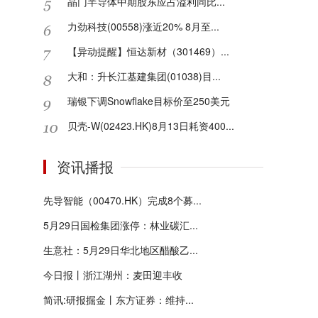
晶门半导体中期股东应占溢利同比...
力劲科技(00558)涨近20% 8月至...
【异动提醒】恒达新材（301469）...
大和：升长江基建集团(01038)目...
瑞银下调Snowflake目标价至250美元
贝壳-W(02423.HK)8月13日耗资400...
资讯播报
先导智能（00470.HK）完成8个募...
5月29日国检集团涨停：林业碳汇...
生意社：5月29日华北地区醋酸乙...
今日报丨浙江湖州：麦田迎丰收
简讯:研报掘金丨东方证券：维持...