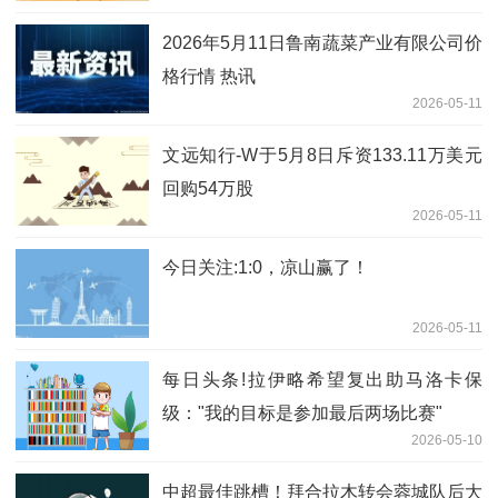
2026年5月11日鲁南蔬菜产业有限公司价
格行情 热讯
2026-05-11
文远知行-W于5月8日斥资133.11万美元
回购54万股
2026-05-11
今日关注:1:0，凉山赢了！
2026-05-11
每日头条!拉伊略希望复出助马洛卡保
级："我的目标是参加最后两场比赛"
2026-05-10
中超最佳跳槽！拜合拉木转会蓉城队后大