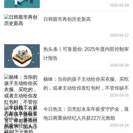
2026-04-29
日韩股市再创历史新高
2026-04-27
热头条丨可靠股份: 2025年度内部控制审
计报告
2026-04-26
杨绛：当你的孩子主动给你买衣服、买吃
的，或者主动给你发红包时，不管你缺不
2026-04-26
缺钱，有多心疼孩子赚钱辛苦，你都要欣
然的收下。因为..|快报
今日热文：贝壳彭永东年薪变守护金，落
地日两重病经纪人共获22万元救助
2026-04-24