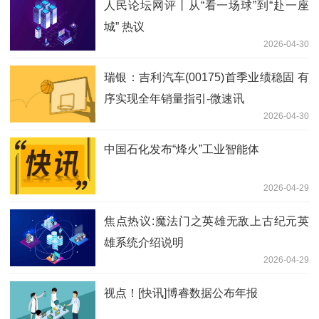
人民论坛网评丨从“看一场球”到“赴一座
城” 热议
2026-04-30
瑞银：吉利汽车(00175)首季业绩稳固 有
序实现全年销量指引-微速讯
2026-04-30
中国石化发布“烽火”工业智能体
2026-04-29
焦点热议:魔法门之英雄无敌上古纪元英
雄系统介绍说明
2026-04-29
视点！[快讯]博睿数据公布年报