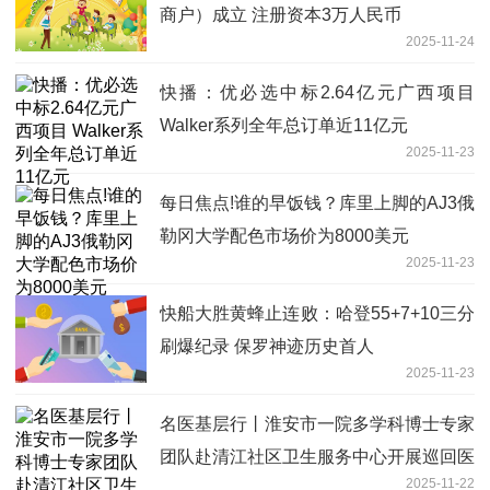
商户）成立 注册资本3万人民币
2025-11-24
快播：优必选中标2.64亿元广西项目
Walker系列全年总订单近11亿元
2025-11-23
每日焦点!谁的早饭钱？库里上脚的AJ3俄
勒冈大学配色市场价为8000美元
2025-11-23
快船大胜黄蜂止连败：哈登55+7+10三分
刷爆纪录 保罗神迹历史首人
2025-11-23
名医基层行丨淮安市一院多学科博士专家
团队赴清江社区卫生服务中心开展巡回医
2025-11-22
疗活动-今日观点