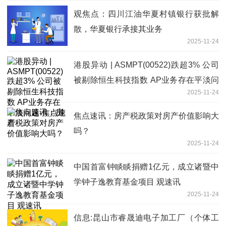
观焦点：四川江油华夏村镇银行获批解
散，华夏银行承接其业务
2025-11-24
港股异动 | ASMPT(00522)跌超3% 公司
被剔除恒生科技指数 AP业务存在平淡问
2025-11-24
题-焦点速看
焦点速讯：房产税政策对房产价值影响大
吗？
2025-11-24
中国首富钟睒睒捐赠1亿元，成立诸暨中
学钟子逸教育基金项目 观速讯
2025-11-24
信息:昆山市睿晟迪电子加工厂（个体工