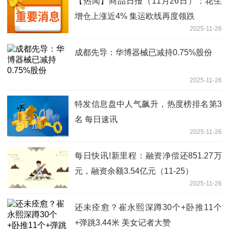
【热闻】商品日报（11月26日）：花生
增仓上涨近4% 集运欧线再度领跌
2025-11-26
成都先导：华博器械已减持0.75%股份
2025-11-26
特发信息盘中人气飙升，热度榜排名第3
名 每日速讯
2025-11-26
每日快讯!新里程：融资净偿还851.27万
元，融资余额3.54亿元（11-25）
2025-11-26
还未痊愈？崔永熙深蹲30个+卧推11个
+弹跳3.44米 美女记者大赞